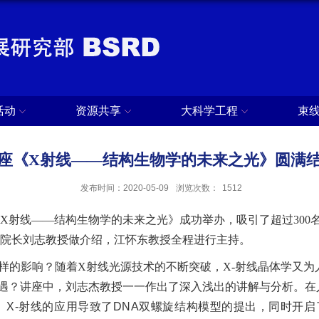
活动
资源共享
大科学工程
束
座《X射线——结构生物学的未来之光》圆满
发布时间：2020-05-09
浏览次数：
1512
X射线——结构生物学的未来之光
》成功举办，吸引了超过30
院长刘志教授做介绍，江怀东教授全程进行主持。
样的影响？
随着X射线光源技术的不断突破，X-射线晶体学又
遇？讲座中，刘志杰教授一一作出了深入浅出的讲解与分析。
在
。X-射线的应用导致了DNA双螺旋结构模型的提出，同时开